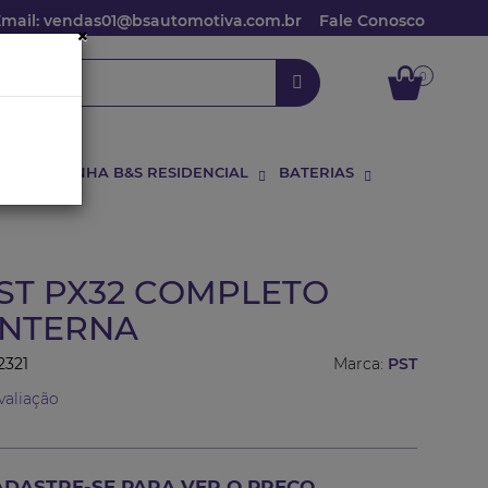
Email: vendas01@bsautomotiva.com.br
Fale Conosco
×
0
RIOS
LINHA B&S RESIDENCIAL
BATERIAS
ST PX32 COMPLETO
INTERNA
2321
Marca:
PST
valiação
ADASTRE-SE PARA VER O PREÇO