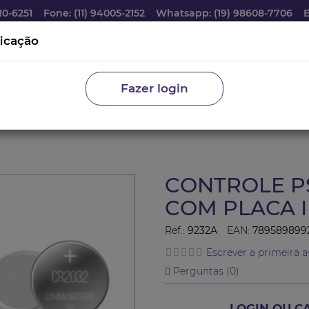
10-6251
Fone: (11) 94005-2152
Whatsapp: (19) 98608-7706
ficação
Fazer login
ROLES AUTOMOTIVOS
EXCÊNTRICOS E REPAROS
ACESSÓ
CONTROLE P
COM PLACA 
Ref.:
9232A
EAN:
789589899
Escrever a primeira a
Perguntas (
0
)
LOGIN OU C