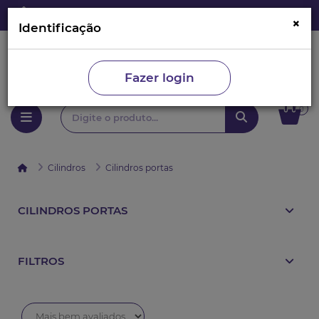
×
Identificação
Fazer login
0
Cilindros
Cilindros portas
CILINDROS PORTAS
FILTROS