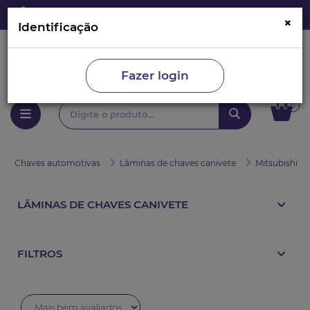
×
Identificação
Fazer login
0
Chaves automotivas
Lâminas de chaves canivete
Mitsubishi
LÂMINAS DE CHAVES CANIVETE
FILTROS