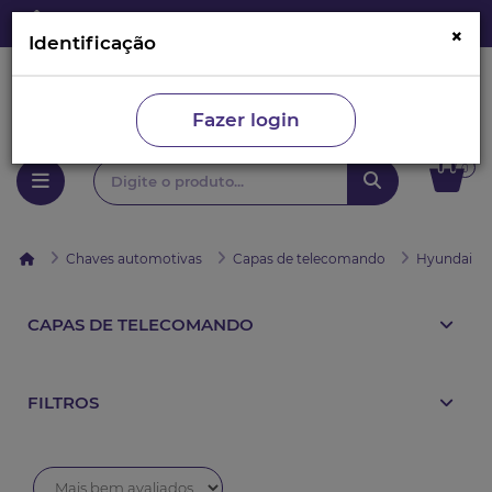
×
Identificação
Fazer login
0
Chaves automotivas
Capas de telecomando
Hyundai
CAPAS DE TELECOMANDO
FILTROS