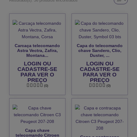
Resultado(s):
36 produtos encontrados
Carcaça telecomando
Capa do telecomando
Astra Vectra, Zafira,
chave Sandero, Clio,
Montana...
Duster, ...
LOGIN OU
LOGIN OU
CADASTRE-SE
CADASTRE-SE
PARA VER O
PARA VER O
PREÇO
PREÇO
(0)
(0)
Capa chave
telecomando Citroen