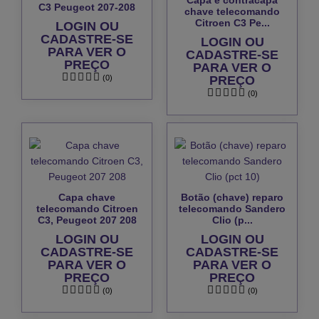
Capa e contracapa
C3 Peugeot 207-208
chave telecomando
Citroen C3 Pe...
LOGIN OU
CADASTRE-SE
LOGIN OU
PARA VER O
CADASTRE-SE
PREÇO
PARA VER O
(0)
PREÇO
(0)
Capa chave
Botão (chave) reparo
telecomando Citroen
telecomando Sandero
C3, Peugeot 207 208
Clio (p...
LOGIN OU
LOGIN OU
CADASTRE-SE
CADASTRE-SE
PARA VER O
PARA VER O
PREÇO
PREÇO
(0)
(0)