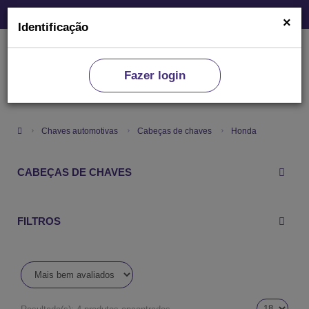
×
Identificação
Fazer login
0
Chaves automotivas
Cabeças de chaves
Honda
CABEÇAS DE CHAVES
FILTROS