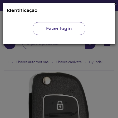
×
Identificação
Fazer login
0
Chaves automotivas
Chaves canivete
Hyundai