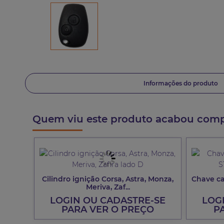
Informações do produto
Quem viu este produto acabou com
, City
Cilindro ignição Corsa, Astra, Monza,
Chave can
Meriva, Zaf...
-SE
LOGIN OU CADASTRE-SE
LOG
O
PARA VER O PREÇO
P