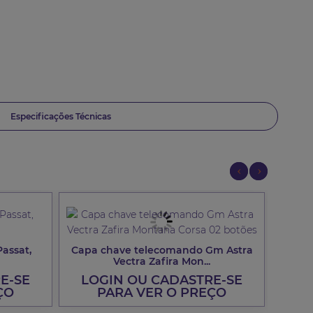
Especificações Técnicas
Previous
Next
Passat,
Capa chave telecomando Gm Astra
Pino E
Vectra Zafira Mon...
E-SE
LOGIN OU CADASTRE-SE
LO
ÇO
PARA VER O PREÇO