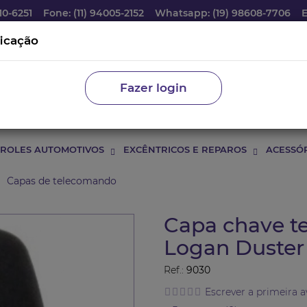
10-6251
Fone: (11) 94005-2152
Whatsapp: (19) 98608-7706
ficação
Fazer login
ROLES AUTOMOTIVOS
EXCÊNTRICOS E REPAROS
ACESSÓ
Capas de telecomando
Capa chave t
Logan Duster 
Ref.:
9030
Escrever a primeira a