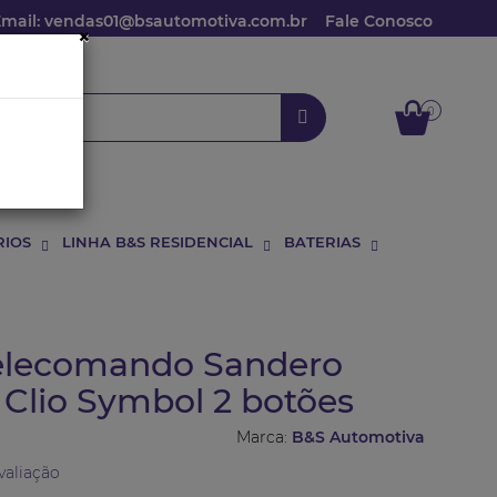
Email: vendas01@bsautomotiva.com.br
Fale Conosco
×
0
RIOS
LINHA B&S RESIDENCIAL
BATERIAS
elecomando Sandero
Clio Symbol 2 botões
Marca:
B&S Automotiva
valiação