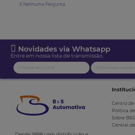
Nenhuma Pergunta
Novidades via Whatsapp
Entre em nossa lista de transmissão.
Instituci
Centro de
Política d
Sobre B&S
Central d
Desde 1998 com distribuição e